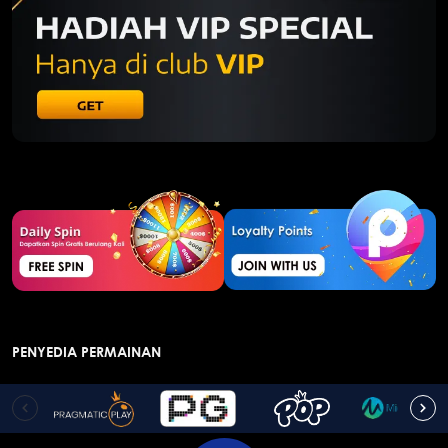
PENYEDIA PERMAINAN