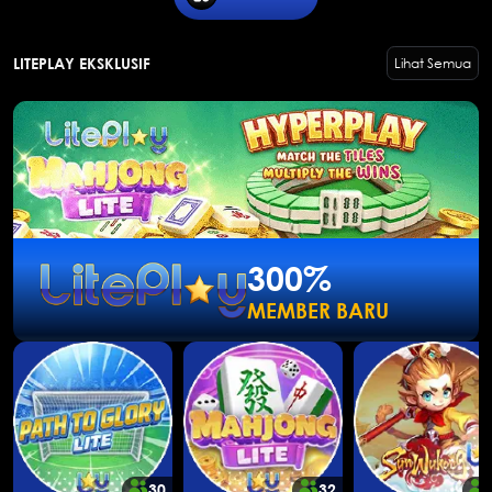
LITEPLAY EKSKLUSIF
Lihat Semua
300%
MEMBER BARU
4 Divine Beasts
86.51
%
32
30