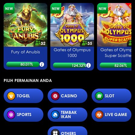
NEW
NEW
NEW
32
35
Gates of Olympus
Gates of Olympu
Fury of Anubis
1000
Super Scatter
80.01
%
124.32
%
82.06
%
PILIH PERMAINAN ANDA
TOGEL
CASINO
SLOT
TEMBAK
SPORTS
LIVE GAME
IKAN
OTHERS