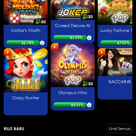
30
30
Cursed Deluxe AI
Moltar's Wrath
Lucky Fortune Tr
87.79
%
82.74
%
87.07
%
4
2
6
BACCARAT
30
Olympus Wins
Crazy Hunter
89.91
%
RILIS BARU
Lihat Semua